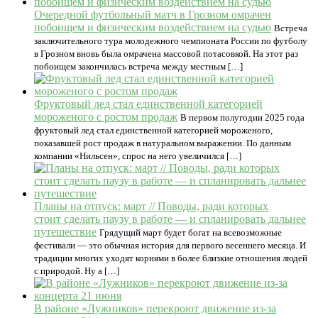
Очередной футбольный матч в Грозном омрачен
побоищем и физическим воздействием на судью
Встреча
заключительного тура молодежного чемпионата России по футболу
в Грозном вновь была омрачена массовой потасовкой. На этот раз
побоищем закончилась встреча между местным […]
Фруктовый лед стал единственной категорией
мороженого с ростом продаж
В первом полугодии 2025 года
фруктовый лед стал единственной категорией мороженого,
показавшей рост продаж в натуральном выражении. По данным
компании «Нильсен», спрос на него увеличился […]
Планы на отпуск: март // Поводы, ради которых
стоит сделать паузу в работе — и спланировать дальнее
путешествие
Грядущий март будет богат на всевозможные
фестивали — это обычная история для первого весеннего месяца. И
традиции многих уходят корнями в более близкие отношения людей
с природой. Ну а […]
В районе «Лужников» перекроют движение из-за