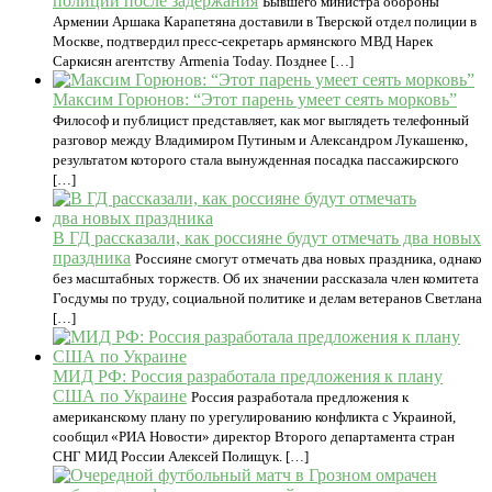
полиции после задержания
Бывшего министра обороны
Армении Аршака Карапетяна доставили в Тверской отдел полиции в
Москве, подтвердил пресс-секретарь армянского МВД Нарек
Саркисян агентству Armenia Today. Позднее […]
Максим Горюнов: “Этот парень умеет сеять морковь”
Философ и публицист представляет, как мог выглядеть телефонный
разговор между Владимиром Путиным и Александром Лукашенко,
результатом которого стала вынужденная посадка пассажирского
[…]
В ГД рассказали, как россияне будут отмечать два новых
праздника
Россияне смогут отмечать два новых праздника, однако
без масштабных торжеств. Об их значении рассказала член комитета
Госдумы по труду, социальной политике и делам ветеранов Светлана
[…]
МИД РФ: Россия разработала предложения к плану
США по Украине
Россия разработала предложения к
американскому плану по урегулированию конфликта с Украиной,
сообщил «РИА Новости» директор Второго департамента стран
СНГ МИД России Алексей Полищук. […]