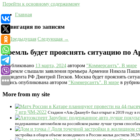
Перейти к основному содержимому
Главная
Навигация по записям
←
Предыдущая
Следующая
→
Кремль будет прояснять ситуацию по 
Опубликовано
13 марта, 2024
автором
"Коммерсантъ". В мире
В Кремле слышали заявления премьера Армении Никола Пашиня
президента РФ Дмитрий Песков. Москва будет прояснять ситу
Запись опубликована автором
"Коммерсантъ". В мире
в рубри
More from my site
7 игр ЧМ-2022
Стадион «Аль-Джануб» был открыт в 2019 году в г
подержанные автомобили на российском рынке лучше тремя способами
застройка в общем объеме возводимого в России жилья достигла 36,5