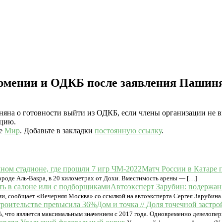
Армении и ОДКБ после заявления Пашин
на о готовности выйти из ОДКБ, если члены организации не вы
ацию.
ке
Мир
. Добавьте в закладки
постоянную ссылку
.
Матч России в Катаре 
ороде Аль-Вакра, в 20 километрах от Дохи. Вместимость арены — […]
Автоэксперт Зарубин: подержан
, сообщает «Вечерняя Москва» со ссылкой на автоэксперта Сергея Зарубина.
Дом и точка // Доля точечной заст
%, что является максимальным значением с 2017 года. Одновременно девелопе