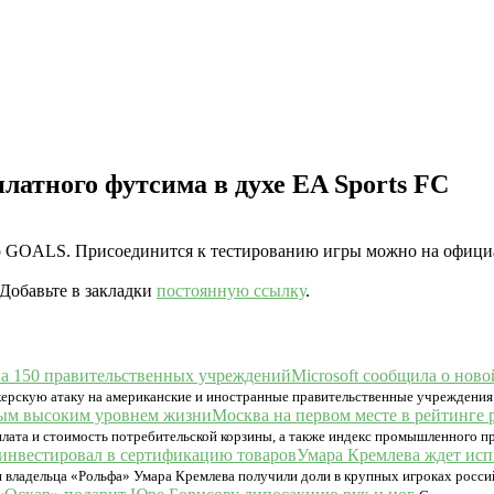
атного футсима в духе EA Sports FC
ор GOALS. Присоединится к тестированию игры можно на официа
 Добавьте в закладки
постоянную ссылку
.
Microsoft сообщила о нов
керскую атаку на американские и иностранные правительственные учреждения
Москва на первом месте в рейтинге
арплата и стоимость потребительской корзины, а также индекс промышленного 
Умара Кремлева ждет исп
 владельца «Рольфа» Умара Кремлева получили доли в крупных игроках росс