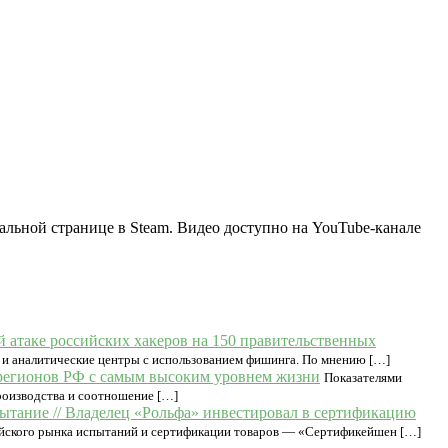
льной странице в Steam. Видео доступно на YouTube-канале
ой атаке российских хакеров на 150 правительственных
 и аналитические центры с использованием фишинга. По мнению […]
 регионов РФ с самым высоким уровнем жизни
Показателями
производства и соотношение […]
ытание // Владелец «Рольфа» инвестировал в сертификацию
ийского рынка испытаний и сертификации товаров — «Сертификейшен […]