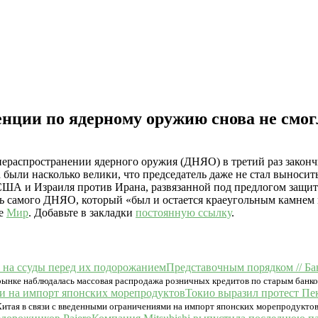
ренции по ядерному оружию снова не смог
ераспространении ядерного оружия (ДНЯО) в третий раз закончи
 были насколько велики, что председатель даже не стал выносит
США и Израиля против Ирана, развязанной под предлогом защи
ть самого ДНЯО, который «был и остается краеугольным камнем
ке
Мир
. Добавьте в закладки
постоянную ссылку
.
Представочным порядком // Ба
ынке наблюдалась массовая распродажа розничных кредитов по старым банков
Токио выразил протест Пе
итая в связи с введенными ограничениями на импорт японских морепродуктов 