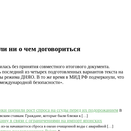
ли ни о чем договориться
лась без принятия совместного итогового документа.
ь последний из четырех подготовленных вариантов текста на
ты режима ДНЯО. В то же время в МИД РФ подчеркнули, что
 международной безопасности».
нки оценили рост спроса на ссуды перед их подорожанием
В
ским ставкам. Граждане, которые были близки к […]
кину в связи с ограничениями на импорт японских
из-за начавшегося сброса в океан очищенной воды с аварийной […]