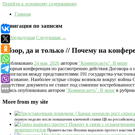
Перейти к основному содержимому
Главная
Навигация по записям
←
Предыдущая
Следующая
→
Обзор, да и только // Почему на конфе
Опубликовано
24 мая, 2026
автором
"Коммерсантъ". В мире
Обзорная конференция по рассмотрению действия Договора о н
Разногласия между представителями 191 государства-участника
голосование. Наиболее острые споры возникли вокруг войны 
отсутствие документа не ставит под сомнение востребованнос
Запись опубликована автором
"Коммерсантъ". В мире
в рубри
More from my site
первую неделю после повышения ключевой ставки ЦБ на российском р
морепродуктов
Правительство Японии выразило протест властям К