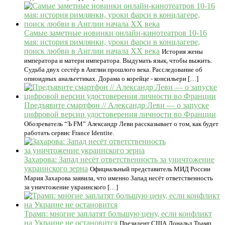
Самые заметные новинки онлайн-кинотеатров 10-16
мая: история римлянки, уроки фарси в концлагере,
поиск любви в Англии начала XX века
История жены
императора и матери императора. Выдумать язык, чтобы выжить.
Судьба двух сестёр в Англии прошлого века. Расследование об
опиоидных анальгетиках. Дорама о корейце - консильери […]
Предъявите смартфон // Александр Леви — о запуске
цифровой версии удостоверения личности во Франции
Обозреватель “Ъ FM” Александр Леви рассказывает о том, как будет
работать сервис France Identite.
Захарова: Запад несёт ответственность за уничтожение
украинского зерна
Официальный представитель МИД России
Мария Захарова заявила, что именно Запад несёт ответственность
за уничтожение украинского […]
Трамп: многие заплатят большую цену, если конфликт
на Украине не остановится
Президент США Дональд Трамп