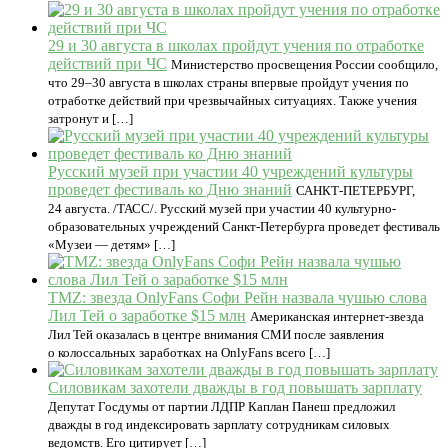
29 и 30 августа в школах пройдут учения по отработке
действий при ЧС
Министерство просвещения России сообщило,
что 29–30 августа в школах страны впервые пройдут учения по
отработке действий при чрезвычайных ситуациях. Также учения
затронут и […]
Русский музей при участии 40 учреждений культуры
проведет фестиваль ко Дню знаний
САНКТ-ПЕТЕРБУРГ,
24 августа. /ТАСС/. Русский музей при участии 40 культурно-
образовательных учреждений Санкт-Петербурга проведет фестиваль
«Музеи — детям» […]
TMZ: звезда OnlyFans Софи Рейн назвала чушью слова
Лил Тей о заработке $15 млн
Американская интернет-звезда
Лил Тей оказалась в центре внимания СМИ после заявления
о колоссальных заработках на OnlyFans всего […]
Силовикам захотели дважды в год повышать зарплату
Депутат Госдумы от партии ЛДПР Каплан Панеш предложил
дважды в год индексировать зарплату сотрудникам силовых
ведомств. Его цитирует […]