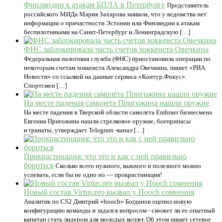
Финляндии к атакам БПЛА в Петербурге
Представитель
российского МИДа Мария Захарова заявила, что у ведомства нет
информации о причастности Эстонии или Финляндии к атакам
беспилотниками на Санкт-Петербург и Ленинградскую […]
ФНС заблокировала часть счетов хоккеиста Овечкина
Федеральная налоговая служба (ФНС) приостановила операции по
некоторым счетам хоккеиста Александра Овечкина, пишет «РИА
Новости» со ссылкой на данные сервиса «Контур.Фокус».
Спортсмен […]
На месте падения самолета Пригожина нашли оружие
На месте падения в Тверской области самолета Embraer бизнесмена
Евгения Пригожина нашли стрелковое оружие, боеприпасы
и гранаты, утверждает Telegram -канал […]
Прокрастинация: что это и как с ней правильно
бороться
Сколько всего нужного, важного и полезного можно
успевать, если бы не одно но — прокрастинация!
Новый состав Virtus.pro вызвал у Hooch сомнения
Аналитик по CS2 Дмитрий «hooch» Богданов оценил новую
конфигурацию команды и задался вопросом - сможет ли ее опытный
капитан стать лидером для молодых коллег. Об этом пишет сетевое