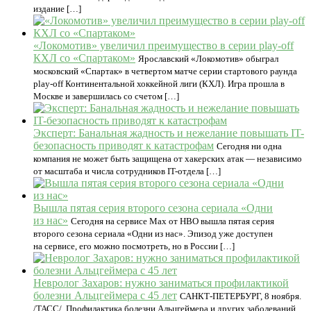
издание […]
«Локомотив» увеличил преимущество в серии play-off
КХЛ со «Спартаком»
Ярославский «Локомотив» обыграл
московский «Спартак» в четвертом матче серии стартового раунда
play-off Континентальной хоккейной лиги (КХЛ). Игра прошла в
Москве и завершилась со счетом […]
Эксперт: Банальная жадность и нежелание повышать IT-
безопасность приводят к катастрофам
Сегодня ни одна
компания не может быть защищена от хакерских атак — независимо
от масштаба и числа сотрудников IT-отдела […]
Вышла пятая серия второго сезона сериала «Одни
из нас»
Сегодня на сервисе Max от HBO вышла пятая серия
второго сезона сериала «Одни из нас». Эпизод уже доступен
на сервисе, его можно посмотреть, но в России […]
Невролог Захаров: нужно заниматься профилактикой
болезни Альцгеймера с 45 лет
САНКТ-ПЕТЕРБУРГ, 8 ноября.
/ТАСС/. Профилактика болезни Альцгеймера и других заболеваний,