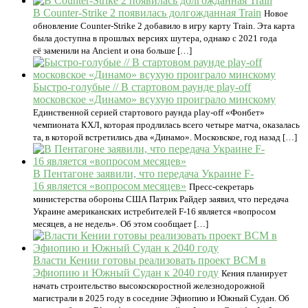
В Counter-Strike 2 появилась долгожданная Train
Новое
обновление Counter-Strike 2 добавило в игру карту Train. Эта карта
была доступна в прошлых версиях шутера, однако с 2021 года
её заменили на Ancient и она больше […]
Быстро-голубые // В стартовом раунде play-off
московское «Динамо» всухую проиграло минскому
Единственной серией стартового раунда play-off «Фонбет»
чемпионата КХЛ, которая продлилась всего четыре матча, оказалась
та, в которой встретились два «Динамо». Московское, год назад […]
В Пентагоне заявили, что передача Украине F-
16 является «вопросом месяцев»
Пресс-секретарь
министерства обороны США Патрик Райдер заявил, что передача
Украине американских истребителей F-16 является «вопросом
месяцев, а не недель». Об этом сообщает […]
Власти Кении готовы реализовать проект ВСМ в
Эфиопию и Южный Судан к 2040 году
Кения планирует
начать строительство высокоскоростной железнодорожной
магистрали в 2025 году в соседние Эфиопию и Южный Судан. Об