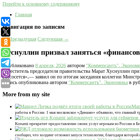
Перейти к основному содержимому
Главная
Навигация по записям
←
Предыдущая
Следующая
→
Хуснуллин призвал заняться «финансо
Опубликовано
8 апреля, 2026
автором
"Коммерсантъ". Эконом
Заместитель председателя правительства Марат Хуснуллин при
рассосется»,— заявил он по итогам заседания коллегии Минст
Запись опубликована автором
"Коммерсантъ". Экономика
в ру
More from my site
Мар
работы в России. 1 мая московское «Динамо» объявило, что главный 
Konami прекратит предоставление своих услуг игрокам из России и Б
сообщил, что холдинг отложил запуск технологии, благодаря которой 