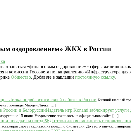
вым оздоровлением» ЖКХ в России
ика
звал заняться «финансовым оздоровлением» сферы жилищно-комм
роя и комиссии Госсовета по направлению «Инфраструктура для 
брике
Общество
. Добавьте в закладки
постоянную ссылку
.
цел Личка подвёл итоги своей работы в России
Бывший главный тре
тренер команды Марцел Личка […]
Издатель игр Konami заблокирует услуги 
елоруссии с 15 июня. Уведомление появилось на официальном сайте […]
РЖД отложило возможность использования
пассажиры смогут садиться на поезд по биометрии. До этого запуск планирова