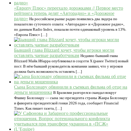
«Европу Плюс» переехало дорожками // Первое место
рейтинга теперь делят «Авторадио» и «Дорожное
радио»
На российском рынке радио появились два лидера по
показателю суточного охвата: «Авторадио» и «Дорожное радио»,
по данным Radio Index, показали почти одинаковый уровень в 13%.
«Европа Плюс» […]
Бывший глава Blizzard хочет, чтобы игроки могли
оставлять чаевые разработчикам
Недавно бывший глава
Blizzard Майк Ибарра опубликовал в соцсети X (ранее Twitter) новый
пост. В нём бывший руководитель компании заявил, что у игроков
должна быть возможность оставлять […]
Сына Болсонару обвинили в съемках фильма об отце на
деньги мошенника
В Бразилии разгорелся скандал вокруг
Флавиу Болсонару — сына экс-президента страны Жаира Болсонару
и фаворита президентской гонки 2026 года, сообщает Financial
Times. Как пишет газета, […]