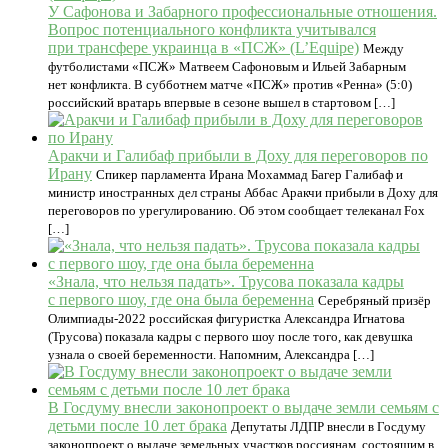
У Сафонова и Забарного профессиональные отношения.
Вопрос потенциального конфликта учитывался
при трансфере украинца в «ПСЖ» (L’Equipe)
Между
футболистами «ПСЖ» Матвеем Сафоновым и Ильей Забарным
нет конфликта. В субботнем матче «ПСЖ» против «Ренна» (5:0)
российский вратарь впервые в сезоне вышел в стартовом […]
Аракчи и Галибаф прибыли в Доху для переговоров по
Ирану
Спикер парламента Ирана Мохаммад Багер Галибаф и
министр иностранных дел страны Аббас Аракчи прибыли в Доху для
переговоров по урегулированию. Об этом сообщает телеканал Fox
[…]
«Знала, что нельзя падать». Трусова показала кадры
с первого шоу, где она была беременна
Серебряный призёр
Олимпиады-2022 российская фигуристка Александра Игнатова
(Трусова) показала кадры с первого шоу после того, как девушка
узнала о своей беременности. Напомним, Александра […]
В Госдуму внесли законопроект о выдаче земли семьям с
детьми после 10 лет брака
Депутаты ЛДПР внесли в Госдуму
законопроект о выдаче земельных участков россиянам, состоящим в